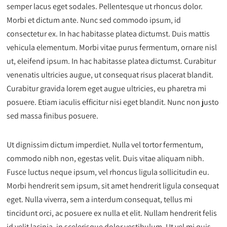
semper lacus eget sodales. Pellentesque ut rhoncus dolor.
Morbi et dictum ante. Nunc sed commodo ipsum, id
consectetur ex. In hac habitasse platea dictumst. Duis mattis
vehicula elementum. Morbi vitae purus fermentum, ornare nisl
ut, eleifend ipsum. In hac habitasse platea dictumst. Curabitur
venenatis ultricies augue, ut consequat risus placerat blandit.
Curabitur gravida lorem eget augue ultricies, eu pharetra mi
posuere. Etiam iaculis efficitur nisi eget blandit. Nunc non justo
sed massa finibus posuere.
Ut dignissim dictum imperdiet. Nulla vel tortor fermentum,
commodo nibh non, egestas velit. Duis vitae aliquam nibh.
Fusce luctus neque ipsum, vel rhoncus ligula sollicitudin eu.
Morbi hendrerit sem ipsum, sit amet hendrerit ligula consequat
eget. Nulla viverra, sem a interdum consequat, tellus mi
tincidunt orci, ac posuere ex nulla et elit. Nullam hendrerit felis
id velit lacinia, in scelerisque dolor vestibulum. Ut vel mi quis